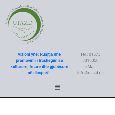
Skip
to
content
Vizioni ynë: Ruajtja dhe
Tel.: 01573
promovimi i trashëgimisë
3316050
kulturore, fetare dhe gjuhësore
e-Mail:
në diasporë.
info@uiazd.de
Menu