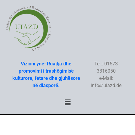
Skip
to
content
Vizioni ynë: Ruajtja dhe
Tel.: 01573
promovimi i trashëgimisë
3316050
kulturore, fetare dhe gjuhësore
e-Mail:
në diasporë.
info@uiazd.de
Menu