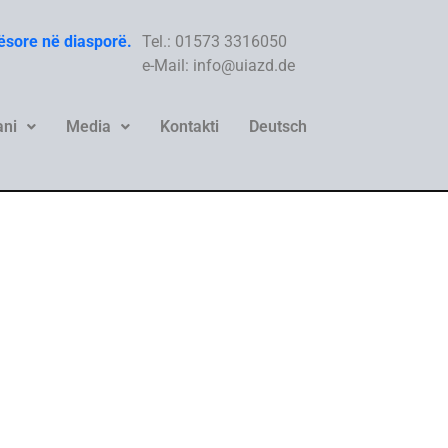
hësore në diasporë.
Tel.: 01573 3316050
e-Mail: info@uiazd.de
ni
Media
Kontakti
Deutsch