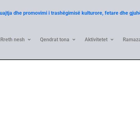
Ruajtja dhe promovimi i trashëgimisë kulturore, fetare dhe gju
Rreth nesh
Qendrat tona
Aktivitetet
Ramaza