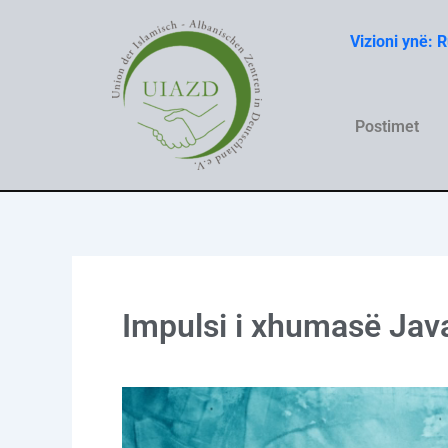
Skip
to
Vizioni ynë: 
content
Postimet
Impulsi i xhumasë Jav