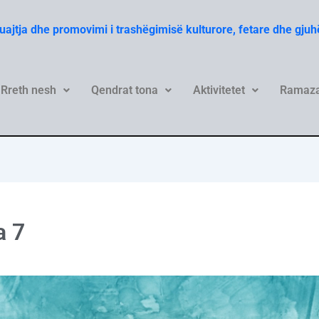
Ruajtja dhe promovimi i trashëgimisë kulturore, fetare dhe gju
Rreth nesh
Qendrat tona
Aktivitetet
Ramaza
a 7