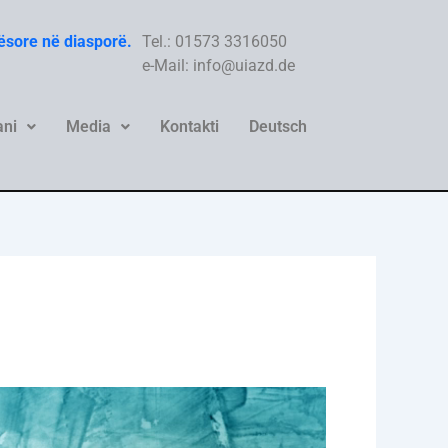
hësore në diasporë.
Tel.: 01573 3316050
e-Mail: info@uiazd.de
ni
Media
Kontakti
Deutsch