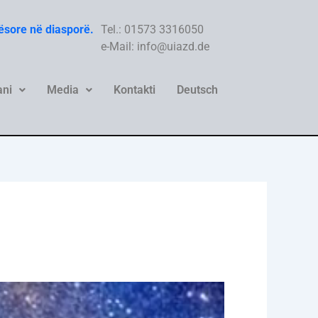
hësore në diasporë.
Tel.: 01573 3316050
e-Mail: info@uiazd.de
ni
Media
Kontakti
Deutsch