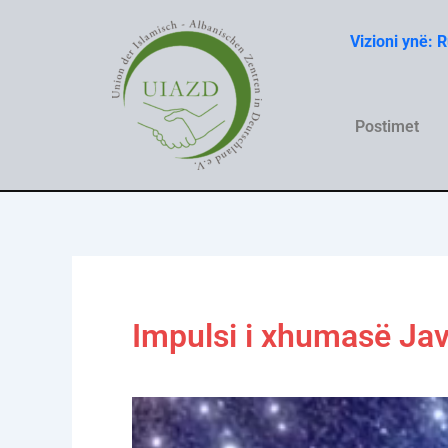
Skip
to
Vizioni ynë: 
content
Postimet
Impulsi i xhumasë Jav