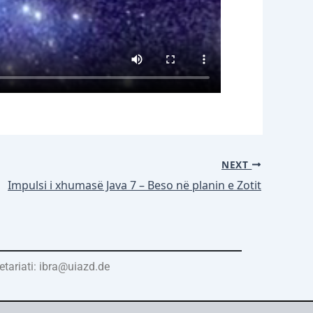
NEXT
Impulsi i xhumasë Java 7 – Beso në planin e Zotit
etariati: ibra@uiazd.de