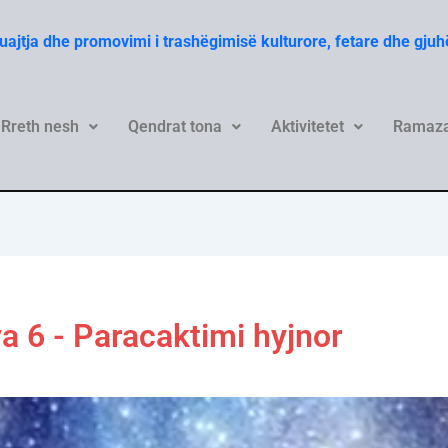
Ruajtja dhe promovimi i trashëgimisë kulturore, fetare dhe gju
Rreth nesh
Qendrat tona
Aktivitetet
Ramaza
a 6 - Paracaktimi hyjnor