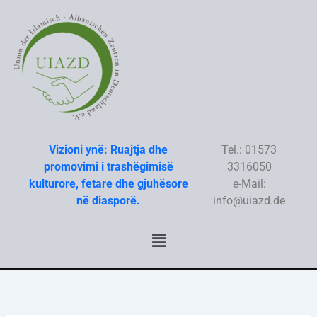
Skip
to
content
Vizioni ynë: Ruajtja dhe
Tel.: 01573
promovimi i trashëgimisë
3316050
kulturore, fetare dhe gjuhësore
e-Mail:
në diasporë.
info@uiazd.de
Menu