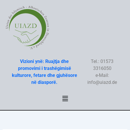
Skip
to
content
Vizioni ynë: Ruajtja dhe
Tel.: 01573
promovimi i trashëgimisë
3316050
kulturore, fetare dhe gjuhësore
e-Mail:
në diasporë.
info@uiazd.de
Menu