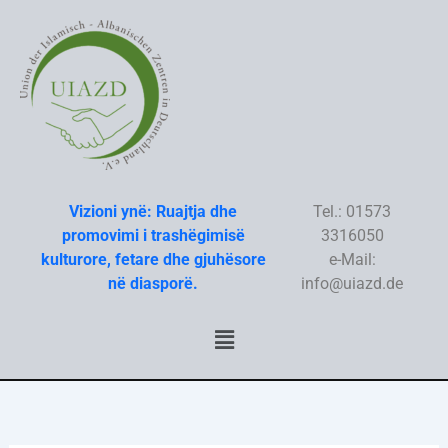
Skip
to
content
Vizioni ynë: Ruajtja dhe
Tel.: 01573
promovimi i trashëgimisë
3316050
kulturore, fetare dhe gjuhësore
e-Mail:
në diasporë.
info@uiazd.de
Menu