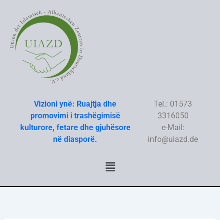
Skip
to
content
Vizioni ynë: Ruajtja dhe
Tel.: 01573
promovimi i trashëgimisë
3316050
kulturore, fetare dhe gjuhësore
e-Mail:
në diasporë.
info@uiazd.de
Menu