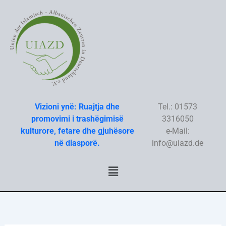
Skip
to
content
Vizioni ynë: Ruajtja dhe
Tel.: 01573
promovimi i trashëgimisë
3316050
kulturore, fetare dhe gjuhësore
e-Mail:
në diasporë.
info@uiazd.de
Menu